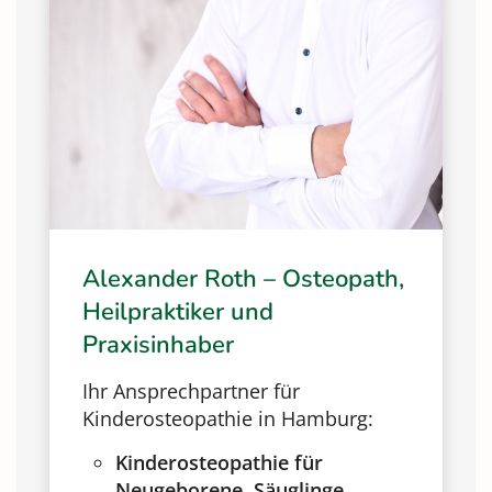
Alexander Roth – Osteopath,
L
Heilpraktiker und
(
Praxisinhaber
I
Ihr Ansprechpartner für
K
Kinderosteopathie in Hamburg:
Kinderosteopathie für
Neugeborene, Säuglinge,